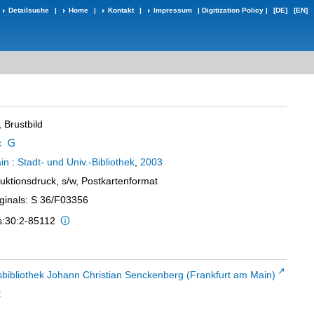
Detailsuche
|
Home
|
Kontakt
|
Impressum
|
Digitization Policy
|
[DE]
[EN]
 Brustbild
c
in
:
Stadt- und Univ.-Bibliothek
,
2003
uktionsdruck, s/w, Postkartenformat
iginals: S 36/F03356
s:30:2-85112
sbibliothek Johann Christian Senckenberg (Frankfurt am Main)
t