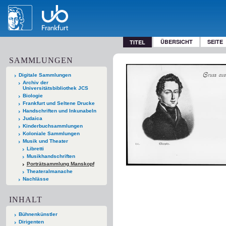
ÜBERSICHT
SEITE
TITEL
SAMMLUNGEN
Digitale Sammlungen
Archiv der
Universitätsbibliothek JCS
Biologie
Frankfurt und Seltene Drucke
Handschriften und Inkunabeln
Judaica
Kinderbuchsammlungen
Koloniale Sammlungen
Musik und Theater
Libretti
Musikhandschriften
Porträtsammlung Manskopf
Theateralmanache
Nachlässe
INHALT
Bühnenkünstler
Dirigenten