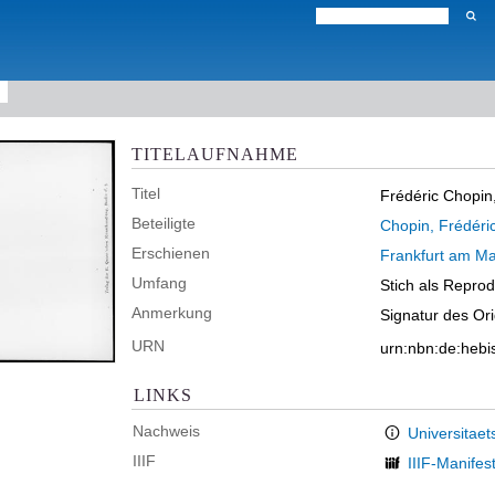
TITELAUFNAHME
Titel
Frédéric Chopin,
Beteiligte
Chopin, Frédéri
Erschienen
Frankfurt am Ma
Umfang
Stich als Reprod
Anmerkung
Signatur des Or
URN
urn:nbn:de:hebi
LINKS
Nachweis
Universitaet
IIIF
IIIF-Manifes