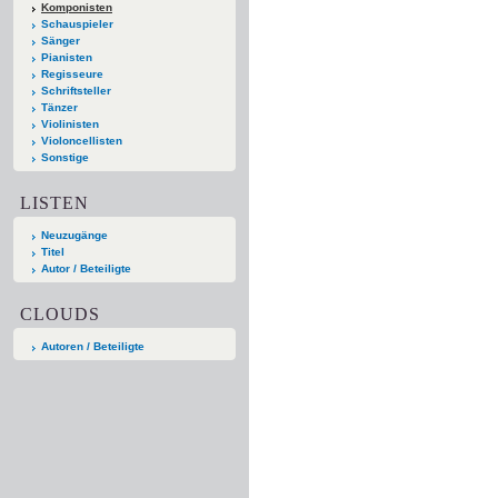
Komponisten
Schauspieler
Sänger
Pianisten
Regisseure
Schriftsteller
Tänzer
Violinisten
Violoncellisten
Sonstige
LISTEN
Neuzugänge
Titel
Autor / Beteiligte
CLOUDS
Autoren / Beteiligte