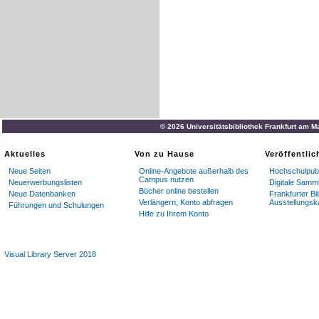
© 2026 Universitätsbibliothek Frankfurt am M
Aktuelles
Von zu Hause
Veröffentli
Neue Seiten
Online-Angebote außerhalb des
Hochschulpubl
Campus nutzen
Neuerwerbungslisten
Digitale Samm
Bücher online bestellen
Neue Datenbanken
Frankfurter Bi
Verlängern, Konto abfragen
Ausstellungsk
Führungen und Schulungen
Hilfe zu Ihrem Konto
Visual Library Server 2018