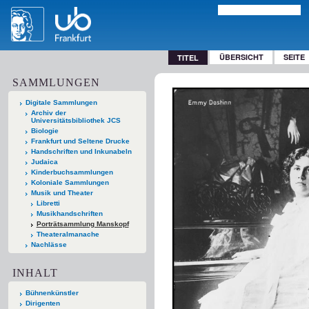
ÜBERSICHT
SEITE
TITEL
SAMMLUNGEN
Digitale Sammlungen
Archiv der
Universitätsbibliothek JCS
Biologie
Frankfurt und Seltene Drucke
Handschriften und Inkunabeln
Judaica
Kinderbuchsammlungen
Koloniale Sammlungen
Musik und Theater
Libretti
Musikhandschriften
Porträtsammlung Manskopf
Theateralmanache
Nachlässe
INHALT
Bühnenkünstler
Dirigenten