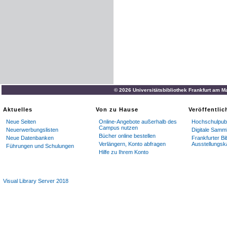
© 2026 Universitätsbibliothek Frankfurt am M
Aktuelles
Von zu Hause
Veröffentli
Neue Seiten
Online-Angebote außerhalb des
Hochschulpubl
Campus nutzen
Neuerwerbungslisten
Digitale Samm
Bücher online bestellen
Neue Datenbanken
Frankfurter Bi
Verlängern, Konto abfragen
Ausstellungsk
Führungen und Schulungen
Hilfe zu Ihrem Konto
Visual Library Server 2018