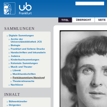
ÜBERSICHT
SEITE
TITEL
SAMMLUNGEN
Digitale Sammlungen
Archiv der
Universitätsbibliothek JCS
Biologie
Frankfurt und Seltene Drucke
Handschriften und Inkunabeln
Judaica
Kinderbuchsammlungen
Koloniale Sammlungen
Musik und Theater
Libretti
Musikhandschriften
Porträtsammlung Manskopf
Theateralmanache
Nachlässe
INHALT
Bühnenkünstler
Dirigenten