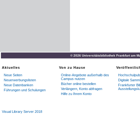
© 2026 Universitätsbibliothek Frankfurt am M
Aktuelles
Von zu Hause
Veröffentli
Neue Seiten
Online-Angebote außerhalb des
Hochschulpubl
Campus nutzen
Neuerwerbungslisten
Digitale Samm
Bücher online bestellen
Neue Datenbanken
Frankfurter Bi
Verlängern, Konto abfragen
Ausstellungsk
Führungen und Schulungen
Hilfe zu Ihrem Konto
Visual Library Server 2018