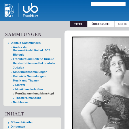
ÜBERSICHT
SEITE
TITEL
SAMMLUNGEN
Digitale Sammlungen
Archiv der
Universitätsbibliothek JCS
Biologie
Frankfurt und Seltene Drucke
Handschriften und Inkunabeln
Judaica
Kinderbuchsammlungen
Koloniale Sammlungen
Musik und Theater
Libretti
Musikhandschriften
Porträtsammlung Manskopf
Theateralmanache
Nachlässe
INHALT
Bühnenkünstler
Dirigenten