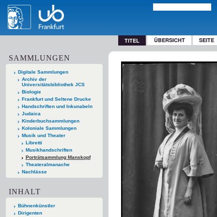
ÜBERSICHT
SEITE
TITEL
SAMMLUNGEN
Digitale Sammlungen
Archiv der
Universitätsbibliothek JCS
Biologie
Frankfurt und Seltene Drucke
Handschriften und Inkunabeln
Judaica
Kinderbuchsammlungen
Koloniale Sammlungen
Musik und Theater
Libretti
Musikhandschriften
Porträtsammlung Manskopf
Theateralmanache
Nachlässe
INHALT
Bühnenkünstler
Dirigenten