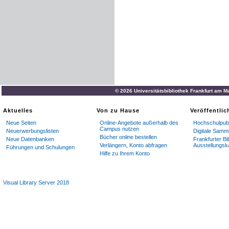
© 2026 Universitätsbibliothek Frankfurt am M
Aktuelles
Von zu Hause
Veröffentli
Neue Seiten
Online-Angebote außerhalb des
Hochschulpubl
Campus nutzen
Neuerwerbungslisten
Digitale Samm
Bücher online bestellen
Neue Datenbanken
Frankfurter Bi
Verlängern, Konto abfragen
Ausstellungsk
Führungen und Schulungen
Hilfe zu Ihrem Konto
Visual Library Server 2018