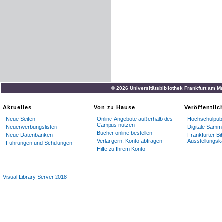
© 2026 Universitätsbibliothek Frankfurt am M
Aktuelles
Von zu Hause
Veröffentli
Neue Seiten
Online-Angebote außerhalb des
Hochschulpubl
Campus nutzen
Neuerwerbungslisten
Digitale Samm
Bücher online bestellen
Neue Datenbanken
Frankfurter Bi
Verlängern, Konto abfragen
Ausstellungsk
Führungen und Schulungen
Hilfe zu Ihrem Konto
Visual Library Server 2018