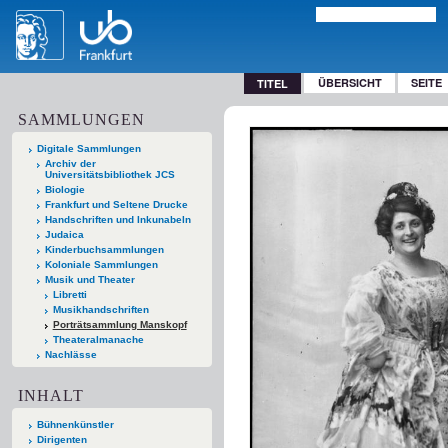
ÜBERSICHT
SEITE
TITEL
SAMMLUNGEN
Digitale Sammlungen
Archiv der
Universitätsbibliothek JCS
Biologie
Frankfurt und Seltene Drucke
Handschriften und Inkunabeln
Judaica
Kinderbuchsammlungen
Koloniale Sammlungen
Musik und Theater
Libretti
Musikhandschriften
Porträtsammlung Manskopf
Theateralmanache
Nachlässe
INHALT
Bühnenkünstler
Dirigenten