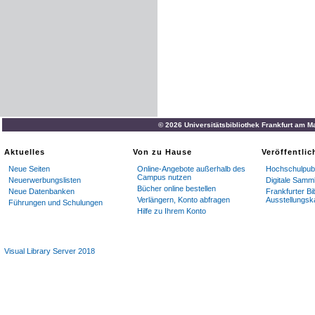
© 2026 Universitätsbibliothek Frankfurt am M
Aktuelles
Von zu Hause
Veröffentli
Neue Seiten
Online-Angebote außerhalb des
Hochschulpubl
Campus nutzen
Neuerwerbungslisten
Digitale Samm
Bücher online bestellen
Neue Datenbanken
Frankfurter Bi
Verlängern, Konto abfragen
Ausstellungsk
Führungen und Schulungen
Hilfe zu Ihrem Konto
Visual Library Server 2018