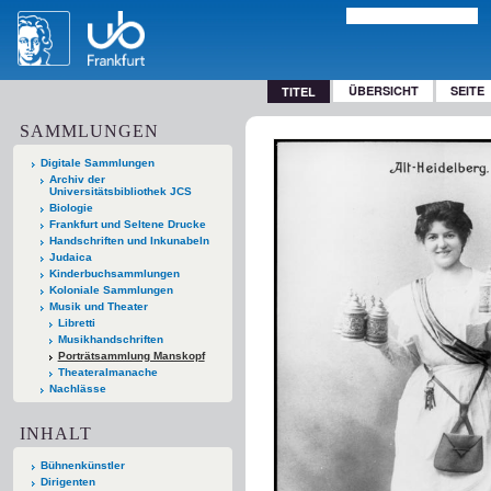
ÜBERSICHT
SEITE
TITEL
SAMMLUNGEN
Digitale Sammlungen
Archiv der
Universitätsbibliothek JCS
Biologie
Frankfurt und Seltene Drucke
Handschriften und Inkunabeln
Judaica
Kinderbuchsammlungen
Koloniale Sammlungen
Musik und Theater
Libretti
Musikhandschriften
Porträtsammlung Manskopf
Theateralmanache
Nachlässe
INHALT
Bühnenkünstler
Dirigenten