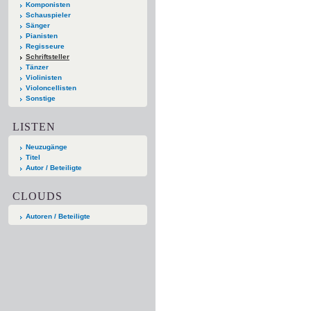
Komponisten
Schauspieler
Sänger
Pianisten
Regisseure
Schriftsteller
Tänzer
Violinisten
Violoncellisten
Sonstige
LISTEN
Neuzugänge
Titel
Autor / Beteiligte
CLOUDS
Autoren / Beteiligte