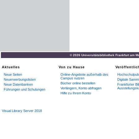
© 2026 Universitätsbibliothek Frankfurt am M
Aktuelles
Von zu Hause
Veröffentli
Neue Seiten
Online-Angebote außerhalb des
Hochschulpubl
Campus nutzen
Neuerwerbungslisten
Digitale Samm
Bücher online bestellen
Neue Datenbanken
Frankfurter Bi
Verlängern, Konto abfragen
Ausstellungsk
Führungen und Schulungen
Hilfe zu Ihrem Konto
Visual Library Server 2018