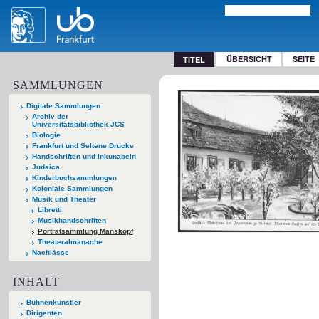
ÜBERSICHT
SEITE
TITEL
SAMMLUNGEN
Digitale Sammlungen
Archiv der
Universitätsbibliothek JCS
Biologie
Frankfurt und Seltene Drucke
Handschriften und Inkunabeln
Judaica
Kinderbuchsammlungen
Koloniale Sammlungen
Musik und Theater
Libretti
Musikhandschriften
Porträtsammlung Manskopf
Theateralmanache
Nachlässe
INHALT
Bühnenkünstler
Dirigenten