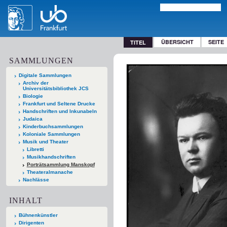
ÜBERSICHT
SEITE
TITEL
SAMMLUNGEN
Digitale Sammlungen
Archiv der
Universitätsbibliothek JCS
Biologie
Frankfurt und Seltene Drucke
Handschriften und Inkunabeln
Judaica
Kinderbuchsammlungen
Koloniale Sammlungen
Musik und Theater
Libretti
Musikhandschriften
Porträtsammlung Manskopf
Theateralmanache
Nachlässe
INHALT
Bühnenkünstler
Dirigenten