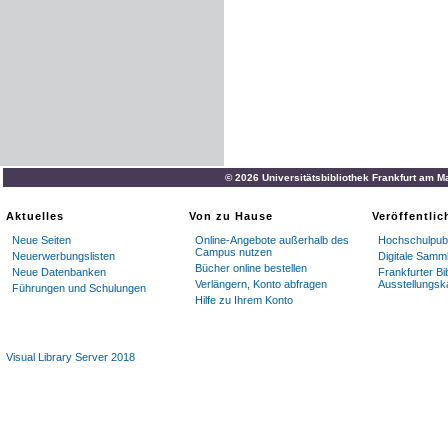
© 2026 Universitätsbibliothek Frankfurt am M
Aktuelles
Von zu Hause
Veröffentli
Neue Seiten
Online-Angebote außerhalb des
Hochschulpubl
Campus nutzen
Neuerwerbungslisten
Digitale Samm
Bücher online bestellen
Neue Datenbanken
Frankfurter Bi
Verlängern, Konto abfragen
Ausstellungsk
Führungen und Schulungen
Hilfe zu Ihrem Konto
Visual Library Server 2018