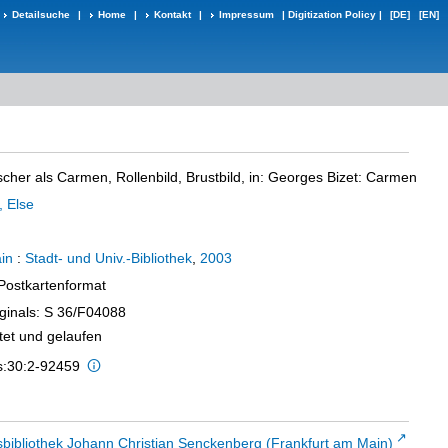
Detailsuche
|
Home
|
Kontakt
|
Impressum
|
Digitization Policy
|
[DE]
[EN]
cher als Carmen, Rollenbild, Brustbild, in: Georges Bizet: Carmen
, Else
in
:
Stadt- und Univ.-Bibliothek
,
2003
 Postkartenformat
iginals: S 36/F04088
ftet und gelaufen
is:30:2-92459
sbibliothek Johann Christian Senckenberg (Frankfurt am Main)