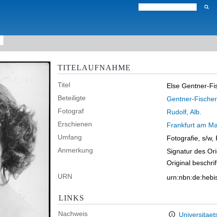
TITELAUFNAHME
Titel
Else Gentner-Fis
Beteiligte
Gentner-Fischer
Fotograf
Rudolf, Alb.
Erschienen
Frankfurt am Ma
Umfang
Fotografie, s/w,
Anmerkung
Signatur des Or
Original beschri
URN
urn:nbn:de:heb
LINKS
Nachweis
Universitaet