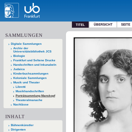
ÜBERSICHT
SEITE
TITEL
SAMMLUNGEN
Digitale Sammlungen
Archiv der
Universitätsbibliothek JCS
Biologie
Frankfurt und Seltene Drucke
Handschriften und Inkunabeln
Judaica
Kinderbuchsammlungen
Koloniale Sammlungen
Musik und Theater
Libretti
Musikhandschriften
Porträtsammlung Manskopf
Theateralmanache
Nachlässe
INHALT
Bühnenkünstler
Dirigenten