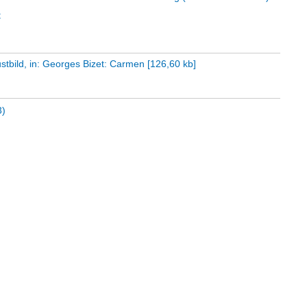
t
stbild, in: Georges Bizet: Carmen
[
126,60 kb
]
3)