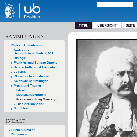
ÜBERSICHT
SEITE
TITEL
SAMMLUNGEN
Digitale Sammlungen
Archiv der
Universitätsbibliothek JCS
Biologie
Frankfurt und Seltene Drucke
Handschriften und Inkunabeln
Judaica
Kinderbuchsammlungen
Koloniale Sammlungen
Musik und Theater
Libretti
Musikhandschriften
Porträtsammlung Manskopf
Theateralmanache
Nachlässe
INHALT
Bühnenkünstler
Dirigenten