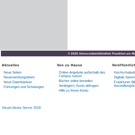
© 2026 Universitätsbibliothek Frankfurt am M
Aktuelles
Von zu Hause
Veröffentli
Neue Seiten
Online-Angebote außerhalb des
Hochschulpubl
Campus nutzen
Neuerwerbungslisten
Digitale Samm
Bücher online bestellen
Neue Datenbanken
Frankfurter Bi
Verlängern, Konto abfragen
Ausstellungsk
Führungen und Schulungen
Hilfe zu Ihrem Konto
Visual Library Server 2018