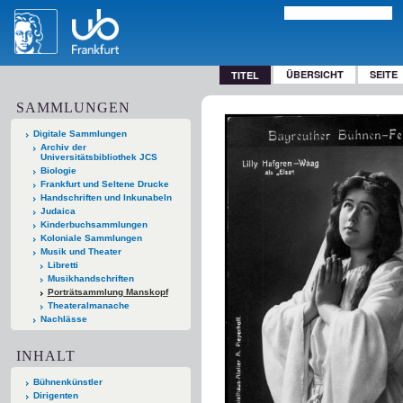
ÜBERSICHT
SEITE
TITEL
SAMMLUNGEN
Digitale Sammlungen
Archiv der
Universitätsbibliothek JCS
Biologie
Frankfurt und Seltene Drucke
Handschriften und Inkunabeln
Judaica
Kinderbuchsammlungen
Koloniale Sammlungen
Musik und Theater
Libretti
Musikhandschriften
Porträtsammlung Manskopf
Theateralmanache
Nachlässe
INHALT
Bühnenkünstler
Dirigenten