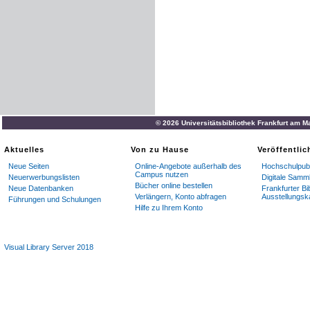
© 2026 Universitätsbibliothek Frankfurt am M
Aktuelles
Von zu Hause
Veröffentli
Neue Seiten
Online-Angebote außerhalb des
Hochschulpubl
Campus nutzen
Neuerwerbungslisten
Digitale Samm
Bücher online bestellen
Neue Datenbanken
Frankfurter Bi
Verlängern, Konto abfragen
Ausstellungsk
Führungen und Schulungen
Hilfe zu Ihrem Konto
Visual Library Server 2018