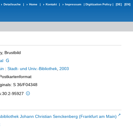
Detailsuche
|
Home
|
Kontakt
|
Impressum
|
Digitization Policy
|
[DE]
[EN]
, Brustbild
al
in
:
Stadt- und Univ.-Bibliothek
,
2003
 Postkartenformat
iginals: S 36/F04348
is:30:2-95927
sbibliothek Johann Christian Senckenberg (Frankfurt am Main)
t