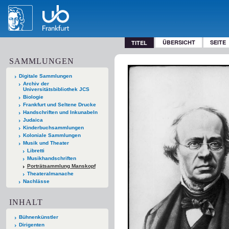
ÜBERSICHT
SEITE
TITEL
SAMMLUNGEN
Digitale Sammlungen
Archiv der
Universitätsbibliothek JCS
Biologie
Frankfurt und Seltene Drucke
Handschriften und Inkunabeln
Judaica
Kinderbuchsammlungen
Koloniale Sammlungen
Musik und Theater
Libretti
Musikhandschriften
Porträtsammlung Manskopf
Theateralmanache
Nachlässe
INHALT
Bühnenkünstler
Dirigenten