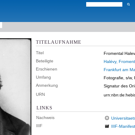
TITELAUFNAHME
Titel
Fromental Halevy
Beteiligte
Halévy, Froment
Erschienen
Frankfurt am Ma
Umfang
Fotografie, s/w,
Anmerkung
Signatur des Or
URN
urn:nbn:de:heb
LINKS
Nachweis
Universitaet
IIIF
IIIF-Manifes