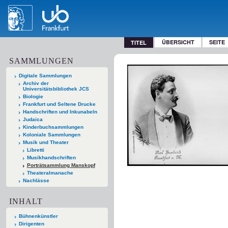
ÜBERSICHT
SEITE
TITEL
SAMMLUNGEN
Digitale Sammlungen
Archiv der
Universitätsbibliothek JCS
Biologie
Frankfurt und Seltene Drucke
Handschriften und Inkunabeln
Judaica
Kinderbuchsammlungen
Koloniale Sammlungen
Musik und Theater
Libretti
Musikhandschriften
Porträtsammlung Manskopf
Theateralmanache
Nachlässe
INHALT
Bühnenkünstler
Dirigenten