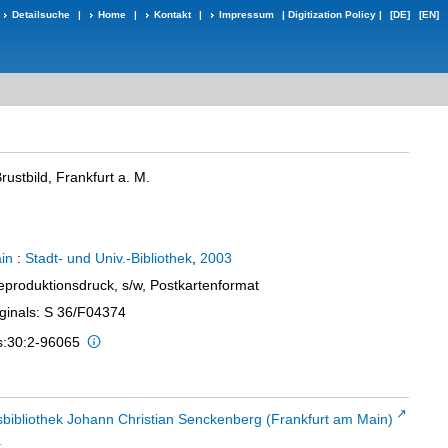
Detailsuche
|
Home
|
Kontakt
|
Impressum
|
Digitization Policy
|
[DE]
[EN]
rustbild, Frankfurt a. M.
in
:
Stadt- und Univ.-Bibliothek
,
2003
eproduktionsdruck, s/w, Postkartenformat
iginals: S 36/F04374
is:30:2-96065
sbibliothek Johann Christian Senckenberg (Frankfurt am Main)
t