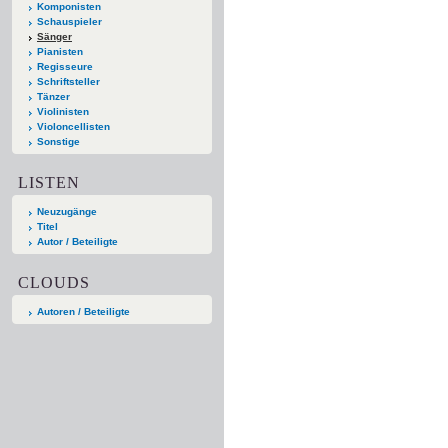
Komponisten
Schauspieler
Sänger
Pianisten
Regisseure
Schriftsteller
Tänzer
Violinisten
Violoncellisten
Sonstige
LISTEN
Neuzugänge
Titel
Autor / Beteiligte
CLOUDS
Autoren / Beteiligte