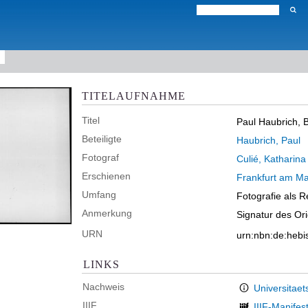
TITELAUFNAHME
Titel
Paul Haubrich, B
Beteiligte
Haubrich, Paul
Fotograf
Culié, Katharina
Erschienen
Frankfurt am Ma
Umfang
Fotografie als R
Anmerkung
Signatur des Or
URN
urn:nbn:de:heb
LINKS
Nachweis
Universitaet
IIIF
IIIF-Manifes