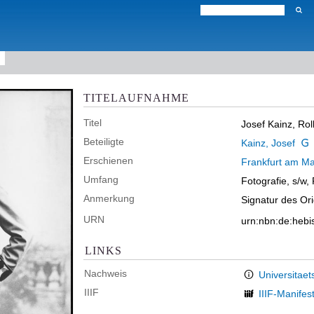
TITELAUFNAHME
Titel
Josef Kainz, Rol
Beteiligte
Kainz, Josef
Erschienen
Frankfurt am Ma
Umfang
Fotografie, s/w,
Anmerkung
Signatur des Or
URN
urn:nbn:de:heb
LINKS
Nachweis
Universitaet
IIIF
IIIF-Manifes