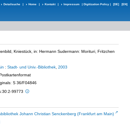
Detailsuche
|
Home
|
Kontakt
|
Impressum
|
Digitization Policy
|
[DE]
[EN]
lenbild, Kniestück, in: Hermann Sudermann: Morituri, Fritzchen
in
:
Stadt- und Univ.-Bibliothek
,
2003
 Postkartenformat
iginals: S 36/F04846
is:30:2-99773
sbibliothek Johann Christian Senckenberg (Frankfurt am Main)
t