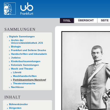
ÜBERSICHT
SEITE
TITEL
SAMMLUNGEN
Digitale Sammlungen
Archiv der
Universitätsbibliothek JCS
Biologie
Frankfurt und Seltene Drucke
Handschriften und Inkunabeln
Judaica
Kinderbuchsammlungen
Koloniale Sammlungen
Musik und Theater
Libretti
Musikhandschriften
Porträtsammlung Manskopf
Theateralmanache
Nachlässe
INHALT
Bühnenkünstler
Dirigenten