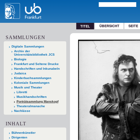
ÜBERSICHT
SEITE
TITEL
SAMMLUNGEN
Digitale Sammlungen
Archiv der
Universitätsbibliothek JCS
Biologie
Frankfurt und Seltene Drucke
Handschriften und Inkunabeln
Judaica
Kinderbuchsammlungen
Koloniale Sammlungen
Musik und Theater
Libretti
Musikhandschriften
Porträtsammlung Manskopf
Theateralmanache
Nachlässe
INHALT
Bühnenkünstler
Dirigenten