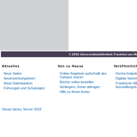
© 2026 Universitätsbibliothek Frankfurt am M
Aktuelles
Von zu Hause
Veröffentli
Neue Seiten
Online-Angebote außerhalb des
Hochschulpubl
Campus nutzen
Neuerwerbungslisten
Digitale Samm
Bücher online bestellen
Neue Datenbanken
Frankfurter Bi
Verlängern, Konto abfragen
Ausstellungsk
Führungen und Schulungen
Hilfe zu Ihrem Konto
Visual Library Server 2018