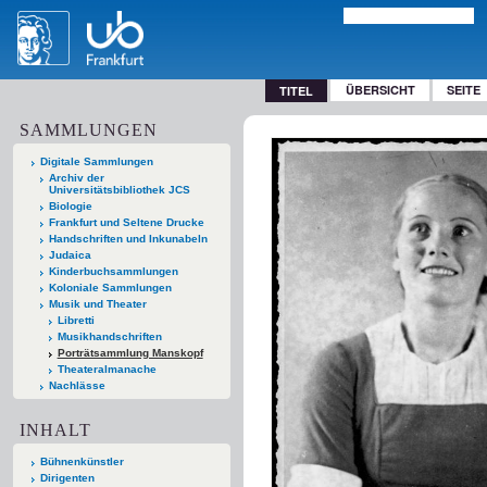
ÜBERSICHT
SEITE
TITEL
SAMMLUNGEN
Digitale Sammlungen
Archiv der
Universitätsbibliothek JCS
Biologie
Frankfurt und Seltene Drucke
Handschriften und Inkunabeln
Judaica
Kinderbuchsammlungen
Koloniale Sammlungen
Musik und Theater
Libretti
Musikhandschriften
Porträtsammlung Manskopf
Theateralmanache
Nachlässe
INHALT
Bühnenkünstler
Dirigenten