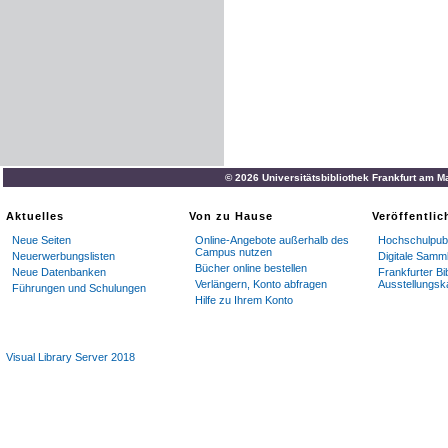
© 2026 Universitätsbibliothek Frankfurt am M
Aktuelles
Von zu Hause
Veröffentli
Neue Seiten
Online-Angebote außerhalb des
Hochschulpubl
Campus nutzen
Neuerwerbungslisten
Digitale Samm
Bücher online bestellen
Neue Datenbanken
Frankfurter Bi
Verlängern, Konto abfragen
Ausstellungsk
Führungen und Schulungen
Hilfe zu Ihrem Konto
Visual Library Server 2018