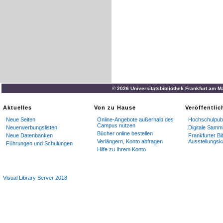
© 2026 Universitätsbibliothek Frankfurt am M
Aktuelles
Von zu Hause
Veröffentli
Neue Seiten
Online-Angebote außerhalb des
Hochschulpubl
Campus nutzen
Neuerwerbungslisten
Digitale Samm
Bücher online bestellen
Neue Datenbanken
Frankfurter Bi
Verlängern, Konto abfragen
Ausstellungsk
Führungen und Schulungen
Hilfe zu Ihrem Konto
Visual Library Server 2018