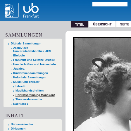
ÜBERSICHT
SEITE
TITEL
SAMMLUNGEN
Digitale Sammlungen
Archiv der
Universitätsbibliothek JCS
Biologie
Frankfurt und Seltene Drucke
Handschriften und Inkunabeln
Judaica
Kinderbuchsammlungen
Koloniale Sammlungen
Musik und Theater
Libretti
Musikhandschriften
Porträtsammlung Manskopf
Theateralmanache
Nachlässe
INHALT
Bühnenkünstler
Dirigenten