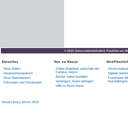
© 2026 Universitätsbibliothek Frankfurt am M
Aktuelles
Von zu Hause
Veröffentli
Neue Seiten
Online-Angebote außerhalb des
Hochschulpubl
Campus nutzen
Neuerwerbungslisten
Digitale Samm
Bücher online bestellen
Neue Datenbanken
Frankfurter Bi
Verlängern, Konto abfragen
Ausstellungsk
Führungen und Schulungen
Hilfe zu Ihrem Konto
Visual Library Server 2018