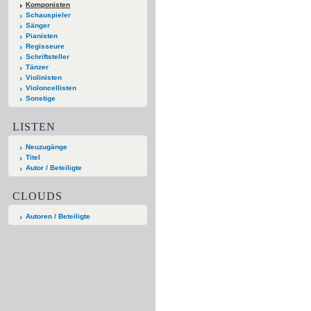
Komponisten
Schauspieler
Sänger
Pianisten
Regisseure
Schriftsteller
Tänzer
Violinisten
Violoncellisten
Sonstige
LISTEN
Neuzugänge
Titel
Autor / Beteiligte
CLOUDS
Autoren / Beteiligte