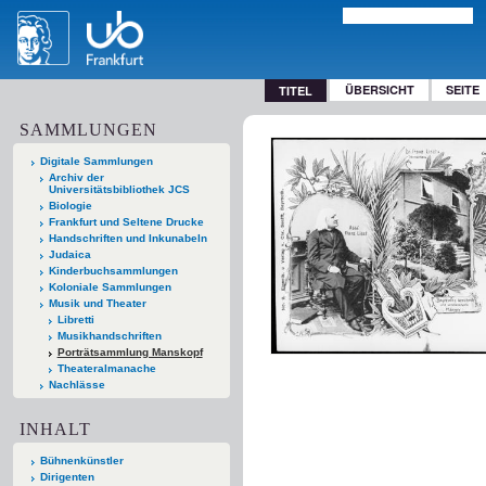
ÜBERSICHT
SEITE
TITEL
SAMMLUNGEN
Digitale Sammlungen
Archiv der
Universitätsbibliothek JCS
Biologie
Frankfurt und Seltene Drucke
Handschriften und Inkunabeln
Judaica
Kinderbuchsammlungen
Koloniale Sammlungen
Musik und Theater
Libretti
Musikhandschriften
Porträtsammlung Manskopf
Theateralmanache
Nachlässe
INHALT
Bühnenkünstler
Dirigenten