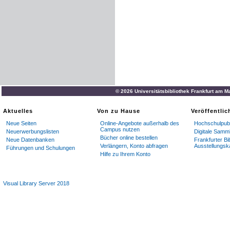
© 2026 Universitätsbibliothek Frankfurt am M
Aktuelles
Von zu Hause
Veröffentli
Neue Seiten
Online-Angebote außerhalb des
Hochschulpubl
Campus nutzen
Neuerwerbungslisten
Digitale Samm
Bücher online bestellen
Neue Datenbanken
Frankfurter Bi
Verlängern, Konto abfragen
Ausstellungsk
Führungen und Schulungen
Hilfe zu Ihrem Konto
Visual Library Server 2018