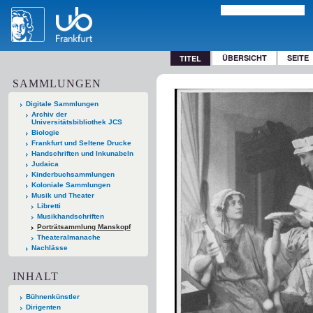
ÜBERSICHT
SEITE
TITEL
SAMMLUNGEN
Digitale Sammlungen
Archiv der
Universitätsbibliothek JCS
Biologie
Frankfurt und Seltene Drucke
Handschriften und Inkunabeln
Judaica
Kinderbuchsammlungen
Koloniale Sammlungen
Musik und Theater
Libretti
Musikhandschriften
Porträtsammlung Manskopf
Theateralmanache
Nachlässe
INHALT
Bühnenkünstler
Dirigenten