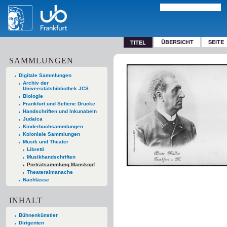
ÜBERSICHT
SEITE
TITEL
SAMMLUNGEN
Digitale Sammlungen
Archiv der
Universitätsbibliothek JCS
Biologie
Frankfurt und Seltene Drucke
Handschriften und Inkunabeln
Judaica
Kinderbuchsammlungen
Koloniale Sammlungen
Musik und Theater
Libretti
Musikhandschriften
Porträtsammlung Manskopf
Theateralmanache
Nachlässe
INHALT
Bühnenkünstler
Dirigenten