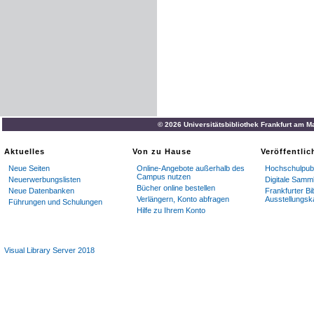
© 2026 Universitätsbibliothek Frankfurt am M
Aktuelles
Von zu Hause
Veröffentli
Neue Seiten
Online-Angebote außerhalb des
Hochschulpubl
Campus nutzen
Neuerwerbungslisten
Digitale Samm
Bücher online bestellen
Neue Datenbanken
Frankfurter Bi
Verlängern, Konto abfragen
Ausstellungsk
Führungen und Schulungen
Hilfe zu Ihrem Konto
Visual Library Server 2018