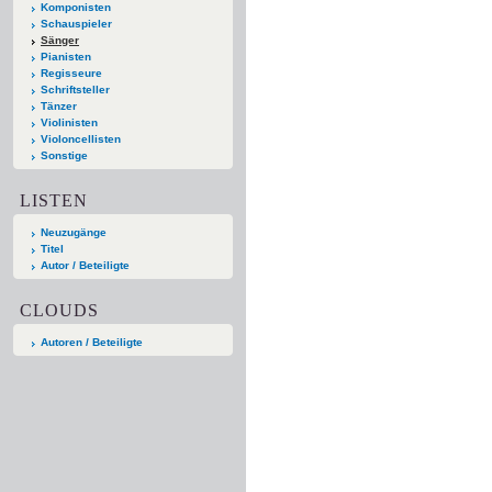
Komponisten
Schauspieler
Sänger
Pianisten
Regisseure
Schriftsteller
Tänzer
Violinisten
Violoncellisten
Sonstige
LISTEN
Neuzugänge
Titel
Autor / Beteiligte
CLOUDS
Autoren / Beteiligte