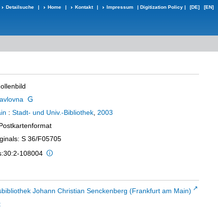
Detailsuche
|
Home
|
Kontakt
|
Impressum
|
Digitization Policy
|
[DE]
[EN]
ollenbild
avlovna
in
:
Stadt- und Univ.-Bibliothek
,
2003
 Postkartenformat
iginals: S 36/F05705
is:30:2-108004
sbibliothek Johann Christian Senckenberg (Frankfurt am Main)
t