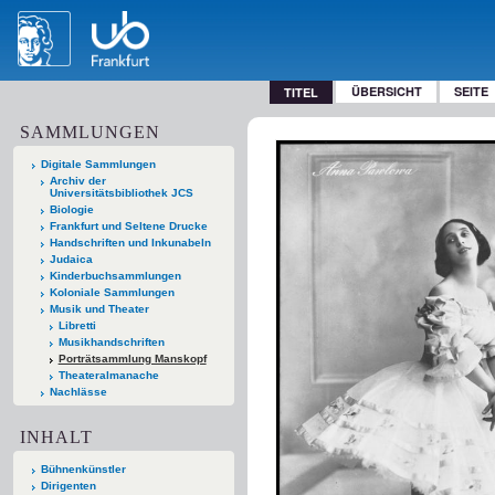
ÜBERSICHT
SEITE
TITEL
SAMMLUNGEN
Digitale Sammlungen
Archiv der
Universitätsbibliothek JCS
Biologie
Frankfurt und Seltene Drucke
Handschriften und Inkunabeln
Judaica
Kinderbuchsammlungen
Koloniale Sammlungen
Musik und Theater
Libretti
Musikhandschriften
Porträtsammlung Manskopf
Theateralmanache
Nachlässe
INHALT
Bühnenkünstler
Dirigenten