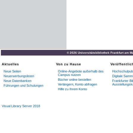
© 2026 Universitätsbibliothek Frankfurt am M
Aktuelles
Von zu Hause
Veröffentli
Neue Seiten
Online-Angebote außerhalb des
Hochschulpubl
Campus nutzen
Neuerwerbungslisten
Digitale Samm
Bücher online bestellen
Neue Datenbanken
Frankfurter Bi
Verlängern, Konto abfragen
Ausstellungsk
Führungen und Schulungen
Hilfe zu Ihrem Konto
Visual Library Server 2018