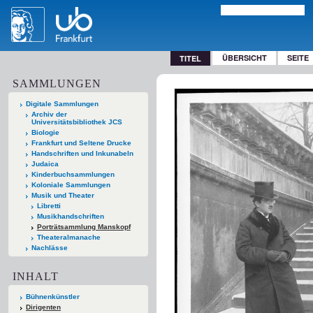
ÜBERSICHT
SEITE
TITEL
SAMMLUNGEN
Digitale Sammlungen
Archiv der
Universitätsbibliothek JCS
Biologie
Frankfurt und Seltene Drucke
Handschriften und Inkunabeln
Judaica
Kinderbuchsammlungen
Koloniale Sammlungen
Musik und Theater
Libretti
Musikhandschriften
Porträtsammlung Manskopf
Theateralmanache
Nachlässe
INHALT
Bühnenkünstler
Dirigenten