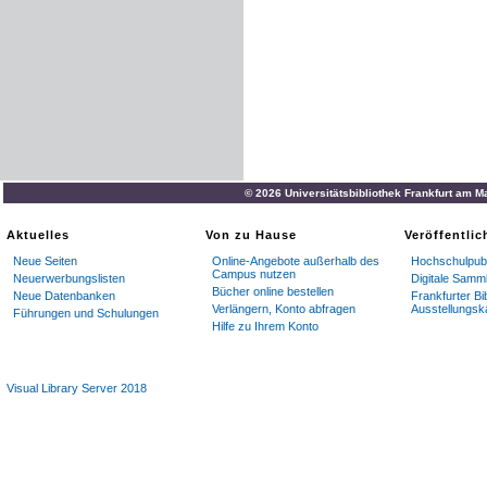
© 2026 Universitätsbibliothek Frankfurt am M
Aktuelles
Von zu Hause
Veröffentli
Neue Seiten
Online-Angebote außerhalb des
Hochschulpubl
Campus nutzen
Neuerwerbungslisten
Digitale Samm
Bücher online bestellen
Neue Datenbanken
Frankfurter Bi
Verlängern, Konto abfragen
Ausstellungsk
Führungen und Schulungen
Hilfe zu Ihrem Konto
Visual Library Server 2018