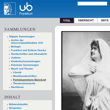
ÜBERSICHT
SEITE
TITEL
SAMMLUNGEN
Digitale Sammlungen
Archiv der
Universitätsbibliothek JCS
Biologie
Frankfurt und Seltene Drucke
Handschriften und Inkunabeln
Judaica
Kinderbuchsammlungen
Koloniale Sammlungen
Musik und Theater
Libretti
Musikhandschriften
Porträtsammlung Manskopf
Theateralmanache
Nachlässe
INHALT
Bühnenkünstler
Dirigenten