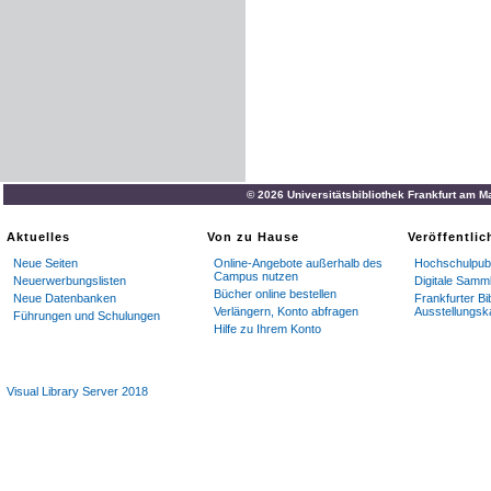
© 2026 Universitätsbibliothek Frankfurt am M
Aktuelles
Von zu Hause
Veröffentli
Neue Seiten
Online-Angebote außerhalb des
Hochschulpubl
Campus nutzen
Neuerwerbungslisten
Digitale Samm
Bücher online bestellen
Neue Datenbanken
Frankfurter Bi
Verlängern, Konto abfragen
Ausstellungsk
Führungen und Schulungen
Hilfe zu Ihrem Konto
Visual Library Server 2018