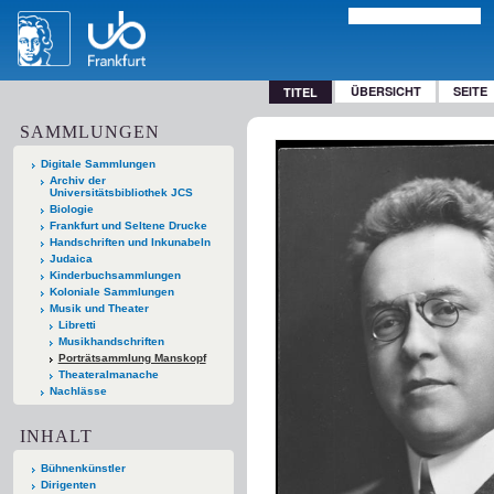
ÜBERSICHT
SEITE
TITEL
SAMMLUNGEN
Digitale Sammlungen
Archiv der
Universitätsbibliothek JCS
Biologie
Frankfurt und Seltene Drucke
Handschriften und Inkunabeln
Judaica
Kinderbuchsammlungen
Koloniale Sammlungen
Musik und Theater
Libretti
Musikhandschriften
Porträtsammlung Manskopf
Theateralmanache
Nachlässe
INHALT
Bühnenkünstler
Dirigenten