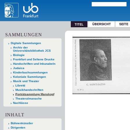
ÜBERSICHT
SEITE
TITEL
SAMMLUNGEN
Digitale Sammlungen
Archiv der
Universitätsbibliothek JCS
Biologie
Frankfurt und Seltene Drucke
Handschriften und Inkunabeln
Judaica
Kinderbuchsammlungen
Koloniale Sammlungen
Musik und Theater
Libretti
Musikhandschriften
Porträtsammlung Manskopf
Theateralmanache
Nachlässe
INHALT
Bühnenkünstler
Dirigenten