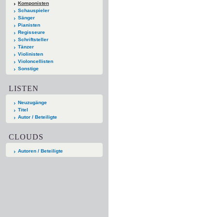
Komponisten
Schauspieler
Sänger
Pianisten
Regisseure
Schriftsteller
Tänzer
Violinisten
Violoncellisten
Sonstige
LISTEN
Neuzugänge
Titel
Autor / Beteiligte
CLOUDS
Autoren / Beteiligte