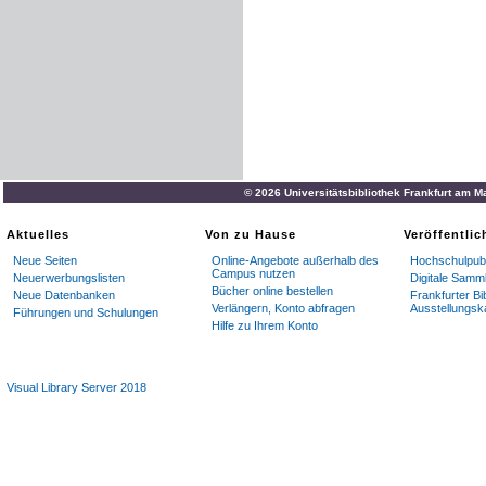
© 2026 Universitätsbibliothek Frankfurt am M
Aktuelles
Von zu Hause
Veröffentli
Neue Seiten
Online-Angebote außerhalb des
Hochschulpubl
Campus nutzen
Neuerwerbungslisten
Digitale Samm
Bücher online bestellen
Neue Datenbanken
Frankfurter Bi
Verlängern, Konto abfragen
Ausstellungsk
Führungen und Schulungen
Hilfe zu Ihrem Konto
Visual Library Server 2018