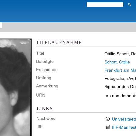
TITELAUFNAHME
Titel
Ottilie Schott, Ro
Beteiligte
Schott, Ottilie
Erschienen
Frankfurt am Ma
Umfang
Fotografie, s/w,
Anmerkung
Signatur des Or
URN
urn:nbn:de:heb
LINKS
Nachweis
Universitaet
IIIF
IIIF-Manifes