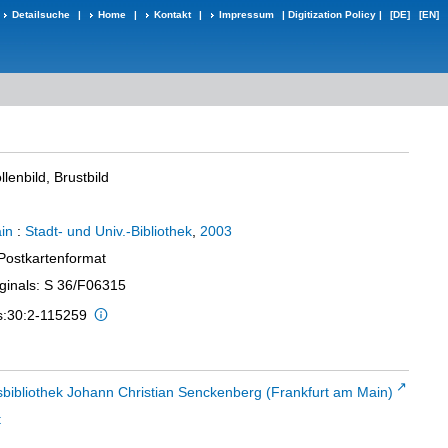
Detailsuche
|
Home
|
Kontakt
|
Impressum
|
Digitization Policy
|
[DE]
[EN]
llenbild, Brustbild
in
:
Stadt- und Univ.-Bibliothek
,
2003
 Postkartenformat
iginals: S 36/F06315
is:30:2-115259
sbibliothek Johann Christian Senckenberg (Frankfurt am Main)
t