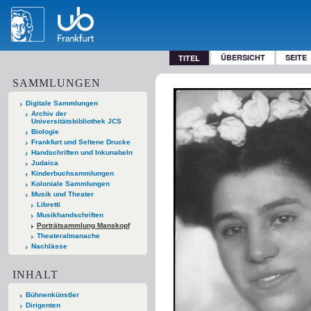
ÜBERSICHT
SEITE
TITEL
SAMMLUNGEN
Digitale Sammlungen
Archiv der
Universitätsbibliothek JCS
Biologie
Frankfurt und Seltene Drucke
Handschriften und Inkunabeln
Judaica
Kinderbuchsammlungen
Koloniale Sammlungen
Musik und Theater
Libretti
Musikhandschriften
Porträtsammlung Manskopf
Theateralmanache
Nachlässe
INHALT
Bühnenkünstler
Dirigenten