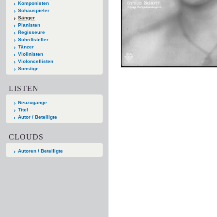
Komponisten
Schauspieler
Sänger
Pianisten
Regisseure
Schriftsteller
Tänzer
Violinisten
Violoncellisten
Sonstige
LISTEN
Neuzugänge
Titel
Autor / Beteiligte
CLOUDS
Autoren / Beteiligte