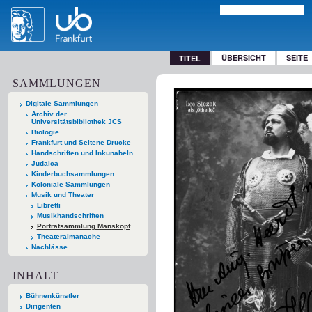
ÜBERSICHT
SEITE
TITEL
SAMMLUNGEN
Digitale Sammlungen
Archiv der
Universitätsbibliothek JCS
Biologie
Frankfurt und Seltene Drucke
Handschriften und Inkunabeln
Judaica
Kinderbuchsammlungen
Koloniale Sammlungen
Musik und Theater
Libretti
Musikhandschriften
Porträtsammlung Manskopf
Theateralmanache
Nachlässe
INHALT
Bühnenkünstler
Dirigenten