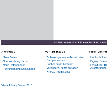
© 2026 Universitätsbibliothek Frankfurt am M
Aktuelles
Von zu Hause
Veröffentli
Neue Seiten
Online-Angebote außerhalb des
Hochschulpubl
Campus nutzen
Neuerwerbungslisten
Digitale Samm
Bücher online bestellen
Neue Datenbanken
Frankfurter Bi
Verlängern, Konto abfragen
Ausstellungsk
Führungen und Schulungen
Hilfe zu Ihrem Konto
Visual Library Server 2018