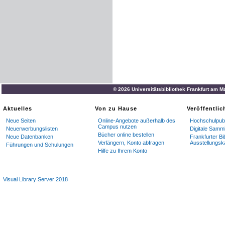
© 2026 Universitätsbibliothek Frankfurt am M
Aktuelles
Von zu Hause
Veröffentli
Neue Seiten
Online-Angebote außerhalb des
Hochschulpubl
Campus nutzen
Neuerwerbungslisten
Digitale Samm
Bücher online bestellen
Neue Datenbanken
Frankfurter Bi
Verlängern, Konto abfragen
Ausstellungsk
Führungen und Schulungen
Hilfe zu Ihrem Konto
Visual Library Server 2018