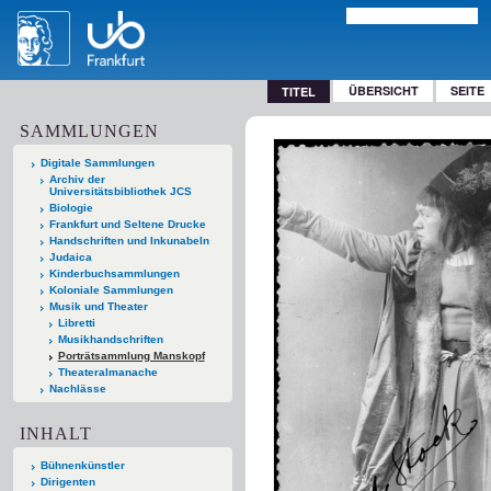
ÜBERSICHT
SEITE
TITEL
SAMMLUNGEN
Digitale Sammlungen
Archiv der
Universitätsbibliothek JCS
Biologie
Frankfurt und Seltene Drucke
Handschriften und Inkunabeln
Judaica
Kinderbuchsammlungen
Koloniale Sammlungen
Musik und Theater
Libretti
Musikhandschriften
Porträtsammlung Manskopf
Theateralmanache
Nachlässe
INHALT
Bühnenkünstler
Dirigenten