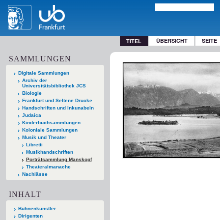
ÜBERSICHT
SEITE
TITEL
SAMMLUNGEN
Digitale Sammlungen
Archiv der
Universitätsbibliothek JCS
Biologie
Frankfurt und Seltene Drucke
Handschriften und Inkunabeln
Judaica
Kinderbuchsammlungen
Koloniale Sammlungen
Musik und Theater
Libretti
Musikhandschriften
Porträtsammlung Manskopf
Theateralmanache
Nachlässe
INHALT
Bühnenkünstler
Dirigenten