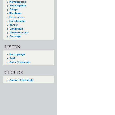
Komponisten
Schauspieler
Sänger
Pianisten
Regisseure
Schriftsteller
Tänzer
Violinisten
Violoncellisten
Sonstige
LISTEN
Neuzugänge
Titel
Autor / Beteiligte
CLOUDS
Autoren / Beteiligte