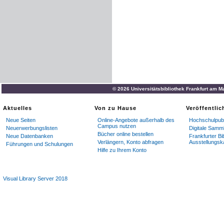
© 2026 Universitätsbibliothek Frankfurt am M
Aktuelles
Von zu Hause
Veröffentli
Neue Seiten
Online-Angebote außerhalb des
Hochschulpubl
Campus nutzen
Neuerwerbungslisten
Digitale Samm
Bücher online bestellen
Neue Datenbanken
Frankfurter Bi
Verlängern, Konto abfragen
Ausstellungsk
Führungen und Schulungen
Hilfe zu Ihrem Konto
Visual Library Server 2018