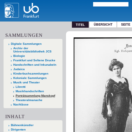
ÜBERSICHT
SEITE
TITEL
SAMMLUNGEN
Digitale Sammlungen
Archiv der
Universitätsbibliothek JCS
Biologie
Frankfurt und Seltene Drucke
Handschriften und Inkunabeln
Judaica
Kinderbuchsammlungen
Koloniale Sammlungen
Musik und Theater
Libretti
Musikhandschriften
Porträtsammlung Manskopf
Theateralmanache
Nachlässe
INHALT
Bühnenkünstler
Dirigenten