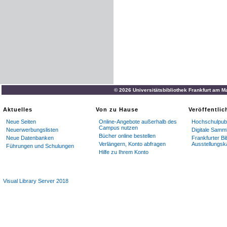
© 2026 Universitätsbibliothek Frankfurt am M
Aktuelles
Von zu Hause
Veröffentli
Neue Seiten
Online-Angebote außerhalb des
Hochschulpubl
Campus nutzen
Neuerwerbungslisten
Digitale Samm
Bücher online bestellen
Neue Datenbanken
Frankfurter Bi
Verlängern, Konto abfragen
Ausstellungsk
Führungen und Schulungen
Hilfe zu Ihrem Konto
Visual Library Server 2018