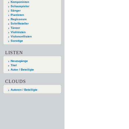
Komponisten
Schauspieler
Sänger
Pianisten
Regisseure
Schriftsteller
Tänzer
Violinisten
Violoncellisten
Sonstige
LISTEN
Neuzugänge
Titel
Autor / Beteiligte
CLOUDS
Autoren / Beteiligte