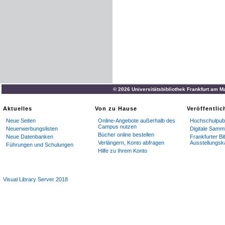
© 2026 Universitätsbibliothek Frankfurt am M
Aktuelles
Von zu Hause
Veröffentli
Neue Seiten
Online-Angebote außerhalb des
Hochschulpubl
Campus nutzen
Neuerwerbungslisten
Digitale Samm
Bücher online bestellen
Neue Datenbanken
Frankfurter Bi
Verlängern, Konto abfragen
Ausstellungsk
Führungen und Schulungen
Hilfe zu Ihrem Konto
Visual Library Server 2018