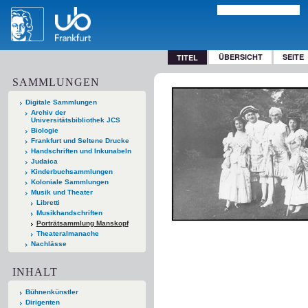
ÜBERSICHT
SEITE
TITEL
SAMMLUNGEN
Digitale Sammlungen
Archiv der
Universitätsbibliothek JCS
Biologie
Frankfurt und Seltene Drucke
Handschriften und Inkunabeln
Judaica
Kinderbuchsammlungen
Koloniale Sammlungen
Musik und Theater
Libretti
Musikhandschriften
Porträtsammlung Manskopf
Theateralmanache
Nachlässe
INHALT
Bühnenkünstler
Dirigenten