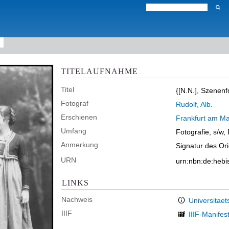
TITELAUFNAHME
Titel
{[N.N.], Szenenf
Fotograf
Rudolf, Alb.
Erschienen
Frankfurt am Ma
Umfang
Fotografie, s/w,
Anmerkung
Signatur des Or
URN
urn:nbn:de:heb
LINKS
Nachweis
Universitaet
IIIF
IIIF-Manifes