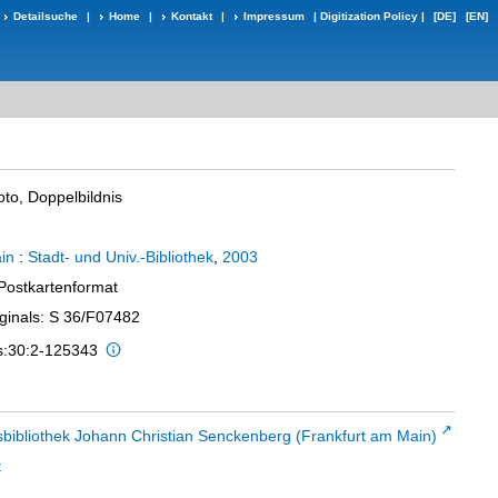
Detailsuche
|
Home
|
Kontakt
|
Impressum
|
Digitization Policy
|
[DE]
[EN]
oto, Doppelbildnis
in
:
Stadt- und Univ.-Bibliothek
,
2003
 Postkartenformat
iginals: S 36/F07482
is:30:2-125343
sbibliothek Johann Christian Senckenberg (Frankfurt am Main)
t