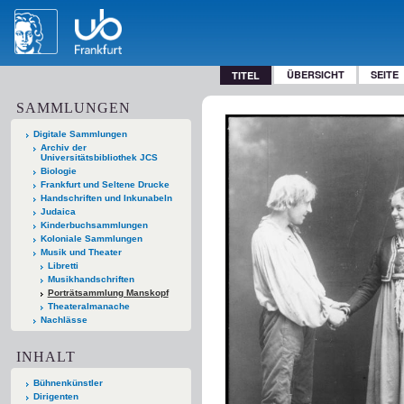
ÜBERSICHT
SEITE
TITEL
SAMMLUNGEN
Digitale Sammlungen
Archiv der
Universitätsbibliothek JCS
Biologie
Frankfurt und Seltene Drucke
Handschriften und Inkunabeln
Judaica
Kinderbuchsammlungen
Koloniale Sammlungen
Musik und Theater
Libretti
Musikhandschriften
Porträtsammlung Manskopf
Theateralmanache
Nachlässe
INHALT
Bühnenkünstler
Dirigenten