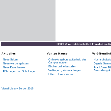
© 2026 Universitätsbibliothek Frankfurt am M
Aktuelles
Von zu Hause
Veröffentli
Neue Seiten
Online-Angebote außerhalb des
Hochschulpubl
Campus nutzen
Neuerwerbungslisten
Digitale Samm
Bücher online bestellen
Neue Datenbanken
Frankfurter Bi
Verlängern, Konto abfragen
Ausstellungsk
Führungen und Schulungen
Hilfe zu Ihrem Konto
Visual Library Server 2018