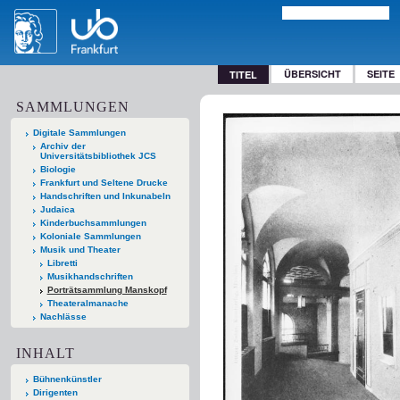
ÜBERSICHT
SEITE
TITEL
SAMMLUNGEN
Digitale Sammlungen
Archiv der
Universitätsbibliothek JCS
Biologie
Frankfurt und Seltene Drucke
Handschriften und Inkunabeln
Judaica
Kinderbuchsammlungen
Koloniale Sammlungen
Musik und Theater
Libretti
Musikhandschriften
Porträtsammlung Manskopf
Theateralmanache
Nachlässe
INHALT
Bühnenkünstler
Dirigenten