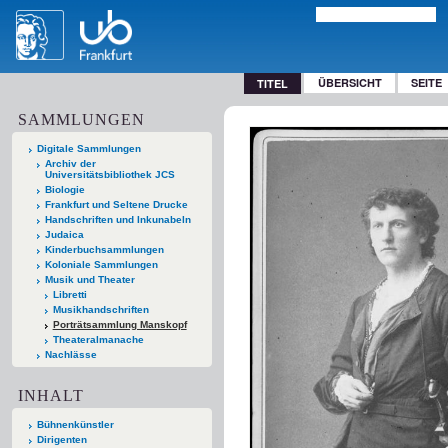
ÜBERSICHT
SEITE
TITEL
SAMMLUNGEN
Digitale Sammlungen
Archiv der
Universitätsbibliothek JCS
Biologie
Frankfurt und Seltene Drucke
Handschriften und Inkunabeln
Judaica
Kinderbuchsammlungen
Koloniale Sammlungen
Musik und Theater
Libretti
Musikhandschriften
Porträtsammlung Manskopf
Theateralmanache
Nachlässe
INHALT
Bühnenkünstler
Dirigenten