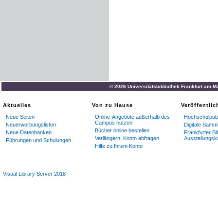
© 2026 Universitätsbibliothek Frankfurt am M
Aktuelles
Von zu Hause
Veröffentli
Neue Seiten
Online-Angebote außerhalb des
Hochschulpubl
Campus nutzen
Neuerwerbungslisten
Digitale Samm
Bücher online bestellen
Neue Datenbanken
Frankfurter Bi
Verlängern, Konto abfragen
Ausstellungsk
Führungen und Schulungen
Hilfe zu Ihrem Konto
Visual Library Server 2018