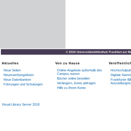
© 2026 Universitätsbibliothek Frankfurt am M
Aktuelles
Von zu Hause
Veröffentli
Neue Seiten
Online-Angebote außerhalb des
Hochschulpubl
Campus nutzen
Neuerwerbungslisten
Digitale Samm
Bücher online bestellen
Neue Datenbanken
Frankfurter Bi
Verlängern, Konto abfragen
Ausstellungsk
Führungen und Schulungen
Hilfe zu Ihrem Konto
Visual Library Server 2018