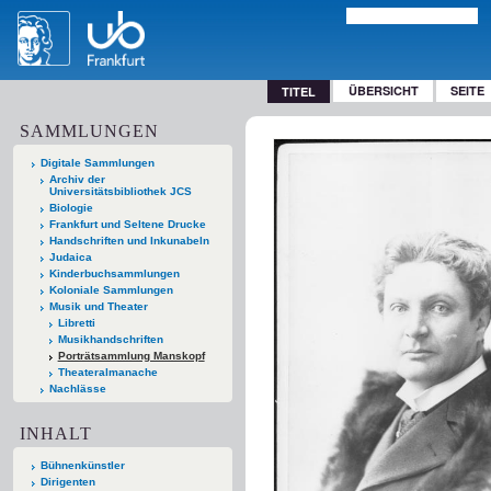
ÜBERSICHT
SEITE
TITEL
SAMMLUNGEN
Digitale Sammlungen
Archiv der
Universitätsbibliothek JCS
Biologie
Frankfurt und Seltene Drucke
Handschriften und Inkunabeln
Judaica
Kinderbuchsammlungen
Koloniale Sammlungen
Musik und Theater
Libretti
Musikhandschriften
Porträtsammlung Manskopf
Theateralmanache
Nachlässe
INHALT
Bühnenkünstler
Dirigenten