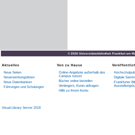
© 2026 Universitätsbibliothek Frankfurt am M
Aktuelles
Von zu Hause
Veröffentli
Neue Seiten
Online-Angebote außerhalb des
Hochschulpubl
Campus nutzen
Neuerwerbungslisten
Digitale Samm
Bücher online bestellen
Neue Datenbanken
Frankfurter Bi
Verlängern, Konto abfragen
Ausstellungsk
Führungen und Schulungen
Hilfe zu Ihrem Konto
Visual Library Server 2018