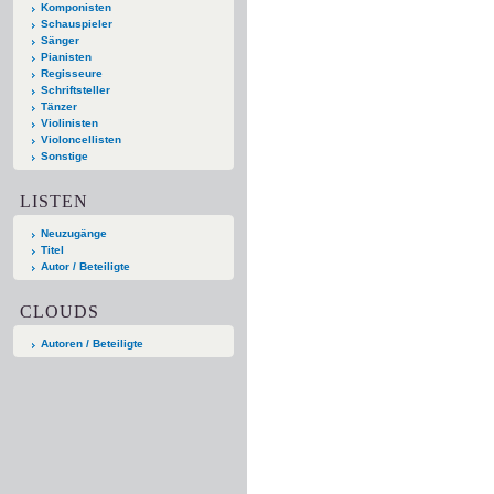
Komponisten
Schauspieler
Sänger
Pianisten
Regisseure
Schriftsteller
Tänzer
Violinisten
Violoncellisten
Sonstige
LISTEN
Neuzugänge
Titel
Autor / Beteiligte
CLOUDS
Autoren / Beteiligte