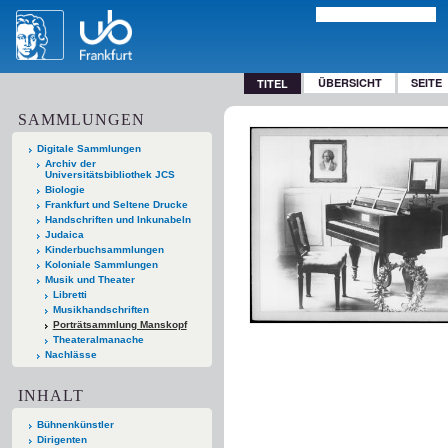
ÜBERSICHT
SEITE
TITEL
SAMMLUNGEN
Digitale Sammlungen
Archiv der
Universitätsbibliothek JCS
Biologie
Frankfurt und Seltene Drucke
Handschriften und Inkunabeln
Judaica
Kinderbuchsammlungen
Koloniale Sammlungen
Musik und Theater
Libretti
Musikhandschriften
Porträtsammlung Manskopf
Theateralmanache
Nachlässe
INHALT
Bühnenkünstler
Dirigenten