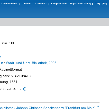
Detailsuche
|
Home
|
Kontakt
|
Impressum
|
Digitization Policy
|
[DE]
[EN]
Brustbild
r
in
:
Stadt- und Univ.-Bibliothek
,
2003
 Kabinettformat
iginals: S 36/F08413
dmung, 1881
is:30:2-134892
sbibliothek Johann Christian Senckenberg (Frankfurt am Main)