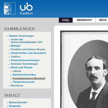
ÜBERSICHT
SEITE
TITEL
SAMMLUNGEN
Digitale Sammlungen
Archiv der
Universitätsbibliothek JCS
Biologie
Frankfurt und Seltene Drucke
Handschriften und Inkunabeln
Judaica
Kinderbuchsammlungen
Koloniale Sammlungen
Musik und Theater
Libretti
Musikhandschriften
Porträtsammlung Manskopf
Theateralmanache
Nachlässe
INHALT
Bühnenkünstler
Dirigenten