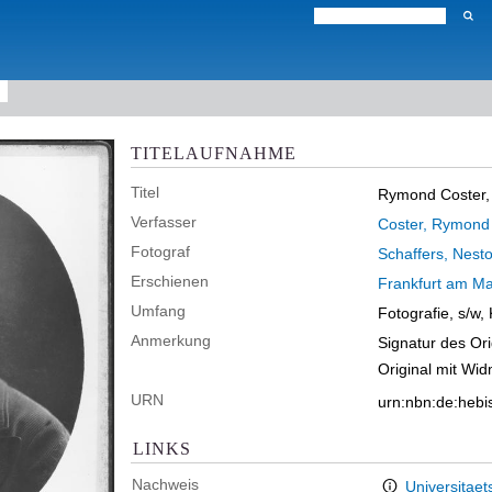
TITELAUFNAHME
Titel
Rymond Coster, 
Verfasser
Coster, Rymond
Fotograf
Schaffers, Nesto
Erschienen
Frankfurt am Ma
Umfang
Fotografie, s/w,
Anmerkung
Signatur des Or
Original mit Wi
URN
urn:nbn:de:heb
LINKS
Nachweis
Universitaet