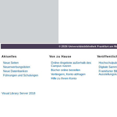
© 2026 Universitätsbibliothek Frankfurt am M
Aktuelles
Von zu Hause
Veröffentli
Neue Seiten
Online-Angebote außerhalb des
Hochschulpubl
Campus nutzen
Neuerwerbungslisten
Digitale Samm
Bücher online bestellen
Neue Datenbanken
Frankfurter Bi
Verlängern, Konto abfragen
Ausstellungsk
Führungen und Schulungen
Hilfe zu Ihrem Konto
Visual Library Server 2018