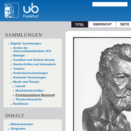
ÜBERSICHT
SEITE
TITEL
SAMMLUNGEN
Digitale Sammlungen
Archiv der
Universitätsbibliothek JCS
Biologie
Frankfurt und Seltene Drucke
Handschriften und Inkunabeln
Judaica
Kinderbuchsammlungen
Koloniale Sammlungen
Musik und Theater
Libretti
Musikhandschriften
Porträtsammlung Manskopf
Theateralmanache
Nachlässe
INHALT
Bühnenkünstler
Dirigenten