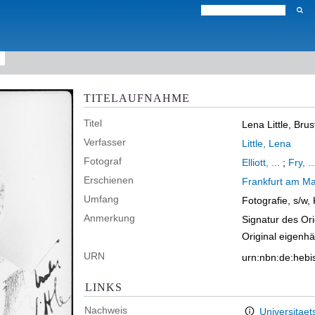
TITELAUFNAHME
Titel
Lena Little, Brus
Verfasser
Little, Lena
Fotograf
Elliott, ...
;
Fry, ..
Erschienen
Frankfurt am Ma
Umfang
Fotografie, s/w,
Anmerkung
Signatur des Or
Original eigenhä
URN
urn:nbn:de:heb
LINKS
Nachweis
Universitaet