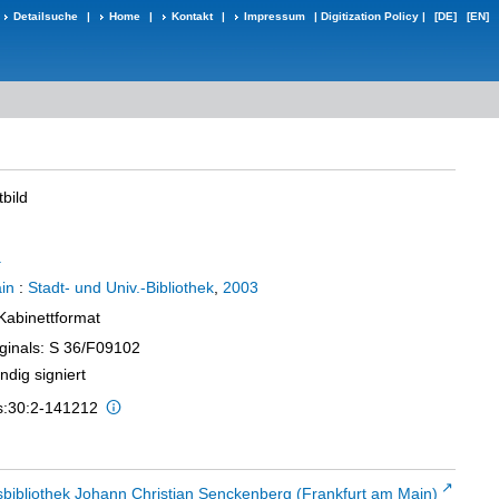
Detailsuche
|
Home
|
Kontakt
|
Impressum
|
Digitization Policy
|
[DE]
[EN]
tbild
.
in
:
Stadt- und Univ.-Bibliothek
,
2003
 Kabinettformat
iginals: S 36/F09102
ndig signiert
is:30:2-141212
sbibliothek Johann Christian Senckenberg (Frankfurt am Main)