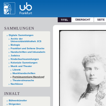
ÜBERSICHT
SEITE
TITEL
SAMMLUNGEN
Digitale Sammlungen
Archiv der
Universitätsbibliothek JCS
Biologie
Frankfurt und Seltene Drucke
Handschriften und Inkunabeln
Judaica
Kinderbuchsammlungen
Koloniale Sammlungen
Musik und Theater
Libretti
Musikhandschriften
Porträtsammlung Manskopf
Theateralmanache
Nachlässe
INHALT
Bühnenkünstler
Dirigenten