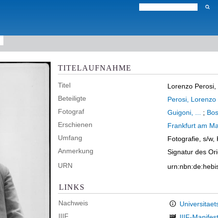
TITELAUFNAHME
Titel
Lorenzo Perosi, 
Beteiligte
Perosi, Lorenzo
Fotograf
Guigoni, ...
;
Boss
Erschienen
Frankfurt am Ma
Umfang
Fotografie, s/w,
Anmerkung
Signatur des Or
URN
urn:nbn:de:heb
LINKS
Nachweis
Universitaet
IIIF
IIIF-Manifes