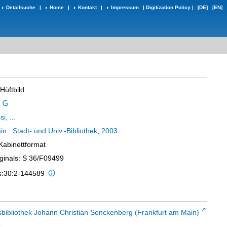
Detailsuche
|
Home
|
Kontakt
|
Impressum
|
Digitization Policy
|
[DE]
[EN]
Hüftbild
i, ...
in
:
Stadt- und Univ.-Bibliothek
,
2003
 Kabinettformat
iginals: S 36/F09499
is:30:2-144589
sbibliothek Johann Christian Senckenberg (Frankfurt am Main)
t