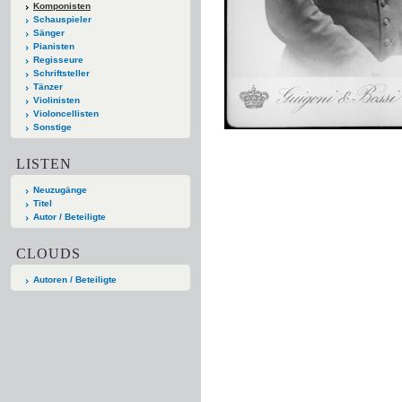
Komponisten
Schauspieler
Sänger
Pianisten
Regisseure
Schriftsteller
Tänzer
Violinisten
Violoncellisten
Sonstige
LISTEN
Neuzugänge
Titel
Autor / Beteiligte
CLOUDS
Autoren / Beteiligte