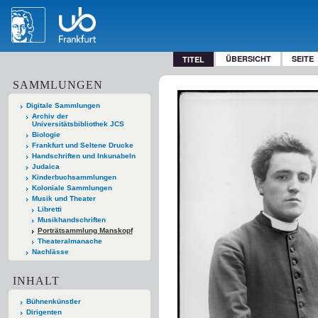
ÜBERSICHT
SEITE
TITEL
SAMMLUNGEN
Digitale Sammlungen
Archiv der
Universitätsbibliothek JCS
Biologie
Frankfurt und Seltene Drucke
Handschriften und Inkunabeln
Judaica
Kinderbuchsammlungen
Koloniale Sammlungen
Musik und Theater
Libretti
Musikhandschriften
Porträtsammlung Manskopf
Theateralmanache
Nachlässe
INHALT
Bühnenkünstler
Dirigenten