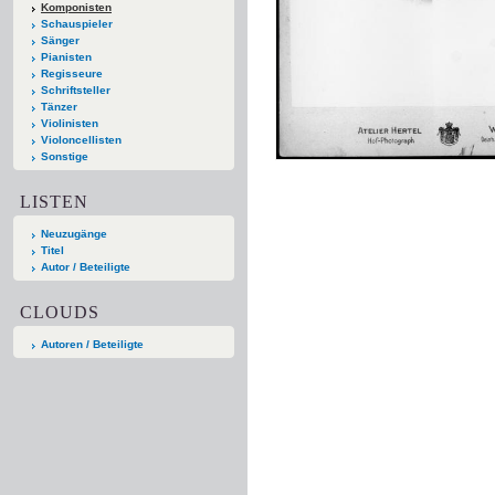
Komponisten
Schauspieler
Sänger
Pianisten
Regisseure
Schriftsteller
Tänzer
Violinisten
Violoncellisten
Sonstige
LISTEN
Neuzugänge
Titel
Autor / Beteiligte
CLOUDS
Autoren / Beteiligte