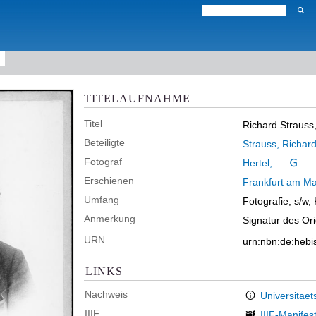
TITELAUFNAHME
Titel
Richard Strauss,
Beteiligte
Strauss, Richar
Fotograf
Hertel, ...
Erschienen
Frankfurt am Ma
Umfang
Fotografie, s/w,
Anmerkung
Signatur des Or
URN
urn:nbn:de:heb
LINKS
Nachweis
Universitaet
IIIF
IIIF-Manifes