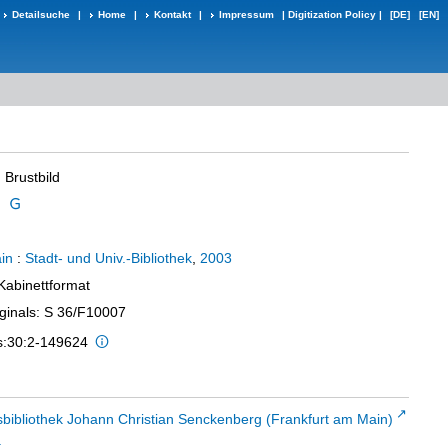
Detailsuche
|
Home
|
Kontakt
|
Impressum
|
Digitization Policy
|
[DE]
[EN]
 Brustbild
d
in
:
Stadt- und Univ.-Bibliothek
,
2003
 Kabinettformat
iginals: S 36/F10007
is:30:2-149624
sbibliothek Johann Christian Senckenberg (Frankfurt am Main)
t