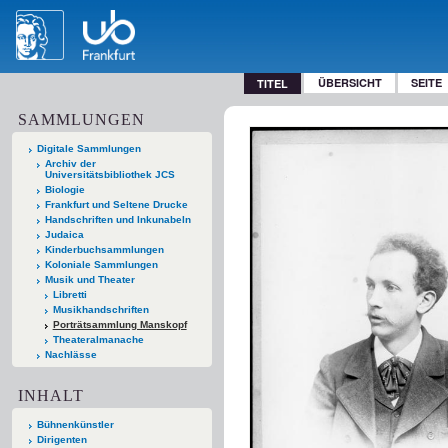
ÜBERSICHT
SEITE
TITEL
SAMMLUNGEN
Digitale Sammlungen
Archiv der
Universitätsbibliothek JCS
Biologie
Frankfurt und Seltene Drucke
Handschriften und Inkunabeln
Judaica
Kinderbuchsammlungen
Koloniale Sammlungen
Musik und Theater
Libretti
Musikhandschriften
Porträtsammlung Manskopf
Theateralmanache
Nachlässe
INHALT
Bühnenkünstler
Dirigenten