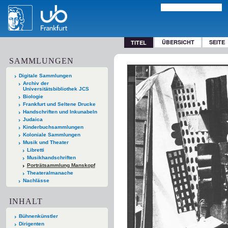
ÜBERSICHT
SEITE
TITEL
SAMMLUNGEN
Digitale Sammlungen
Archiv der
Universitätsbibliothek JCS
Biologie
Frankfurt und Seltene Drucke
Handschriften und Inkunabeln
Judaica
Kinderbuchsammlungen
Koloniale Sammlungen
Musik und Theater
Libretti
Musikhandschriften
Porträtsammlung Manskopf
Theateralmanache
Nachlässe
INHALT
Bühnenkünstler
Dirigenten