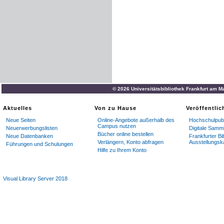
© 2026 Universitätsbibliothek Frankfurt am M
Aktuelles
Von zu Hause
Veröffentli
Neue Seiten
Online-Angebote außerhalb des
Hochschulpubl
Campus nutzen
Neuerwerbungslisten
Digitale Samm
Bücher online bestellen
Neue Datenbanken
Frankfurter Bi
Verlängern, Konto abfragen
Ausstellungsk
Führungen und Schulungen
Hilfe zu Ihrem Konto
Visual Library Server 2018