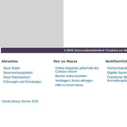
© 2026 Universitätsbibliothek Frankfurt am M
Aktuelles
Von zu Hause
Veröffentli
Neue Seiten
Online-Angebote außerhalb des
Hochschulpubl
Campus nutzen
Neuerwerbungslisten
Digitale Samm
Bücher online bestellen
Neue Datenbanken
Frankfurter Bi
Verlängern, Konto abfragen
Ausstellungsk
Führungen und Schulungen
Hilfe zu Ihrem Konto
Visual Library Server 2018