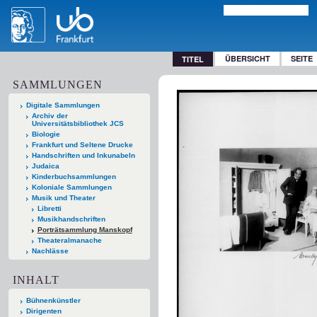
ÜBERSICHT
SEITE
TITEL
SAMMLUNGEN
Digitale Sammlungen
Archiv der
Universitätsbibliothek JCS
Biologie
Frankfurt und Seltene Drucke
Handschriften und Inkunabeln
Judaica
Kinderbuchsammlungen
Koloniale Sammlungen
Musik und Theater
Libretti
Musikhandschriften
Porträtsammlung Manskopf
Theateralmanache
Nachlässe
INHALT
Bühnenkünstler
Dirigenten