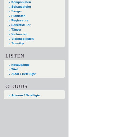
Komponisten
Schauspieler
Sänger
Pianisten
Regisseure
Schriftsteller
Tänzer
Violinisten
Violoncellisten
Sonstige
LISTEN
Neuzugänge
Titel
Autor / Beteiligte
CLOUDS
Autoren / Beteiligte