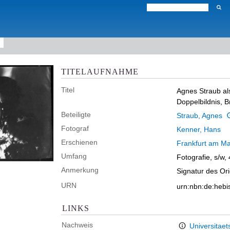
TITELAUFNAHME
Titel
Agnes Straub al
Doppelbildnis, B
Beteiligte
Straub, Agnes
Fotograf
Kenner, Hans
Erschienen
Frankfurt am Ma
Umfang
Fotografie, s/w,
Anmerkung
Signatur des Or
URN
urn:nbn:de:heb
LINKS
Nachweis
Universitaet