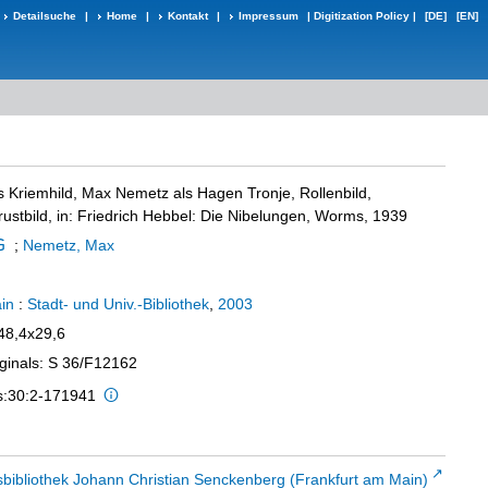
Detailsuche
|
Home
|
Kontakt
|
Impressum
|
Digitization Policy
|
[DE]
[EN]
s Kriemhild, Max Nemetz als Hagen Tronje, Rollenbild,
rustbild, in: Friedrich Hebbel: Die Nibelungen, Worms, 1939
;
Nemetz, Max
in
:
Stadt- und Univ.-Bibliothek
,
2003
 48,4x29,6
iginals: S 36/F12162
is:30:2-171941
sbibliothek Johann Christian Senckenberg (Frankfurt am Main)