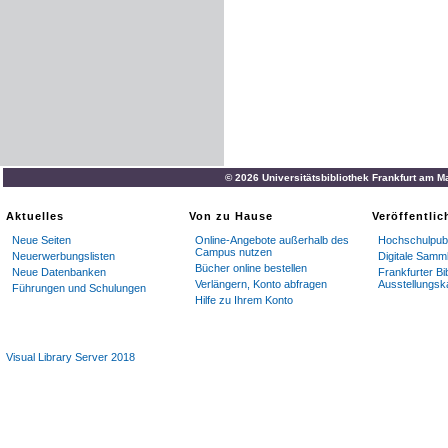
© 2026 Universitätsbibliothek Frankfurt am M
Aktuelles
Von zu Hause
Veröffentli
Neue Seiten
Online-Angebote außerhalb des
Hochschulpubl
Campus nutzen
Neuerwerbungslisten
Digitale Samm
Bücher online bestellen
Neue Datenbanken
Frankfurter Bi
Verlängern, Konto abfragen
Ausstellungsk
Führungen und Schulungen
Hilfe zu Ihrem Konto
Visual Library Server 2018