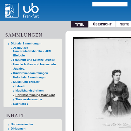
ÜBERSICHT
SEITE
TITEL
SAMMLUNGEN
Digitale Sammlungen
Archiv der
Universitätsbibliothek JCS
Biologie
Frankfurt und Seltene Drucke
Handschriften und Inkunabeln
Judaica
Kinderbuchsammlungen
Koloniale Sammlungen
Musik und Theater
Libretti
Musikhandschriften
Porträtsammlung Manskopf
Theateralmanache
Nachlässe
INHALT
Bühnenkünstler
Dirigenten