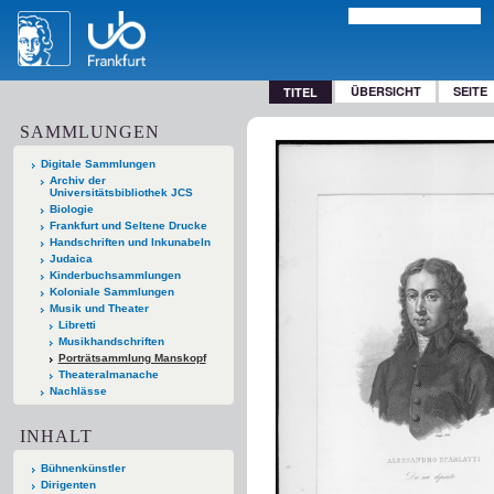
ÜBERSICHT
SEITE
TITEL
SAMMLUNGEN
Digitale Sammlungen
Archiv der
Universitätsbibliothek JCS
Biologie
Frankfurt und Seltene Drucke
Handschriften und Inkunabeln
Judaica
Kinderbuchsammlungen
Koloniale Sammlungen
Musik und Theater
Libretti
Musikhandschriften
Porträtsammlung Manskopf
Theateralmanache
Nachlässe
INHALT
Bühnenkünstler
Dirigenten