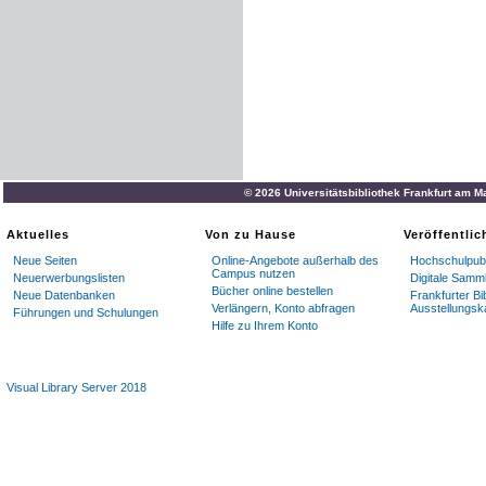
© 2026 Universitätsbibliothek Frankfurt am M
Aktuelles
Von zu Hause
Veröffentli
Neue Seiten
Online-Angebote außerhalb des
Hochschulpubl
Campus nutzen
Neuerwerbungslisten
Digitale Samm
Bücher online bestellen
Neue Datenbanken
Frankfurter Bi
Verlängern, Konto abfragen
Ausstellungsk
Führungen und Schulungen
Hilfe zu Ihrem Konto
Visual Library Server 2018