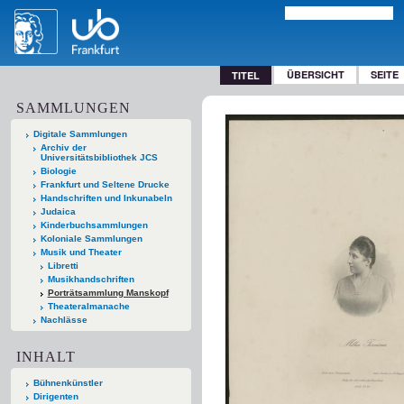
ÜBERSICHT
SEITE
TITEL
SAMMLUNGEN
Digitale Sammlungen
Archiv der
Universitätsbibliothek JCS
Biologie
Frankfurt und Seltene Drucke
Handschriften und Inkunabeln
Judaica
Kinderbuchsammlungen
Koloniale Sammlungen
Musik und Theater
Libretti
Musikhandschriften
Porträtsammlung Manskopf
Theateralmanache
Nachlässe
INHALT
Bühnenkünstler
Dirigenten