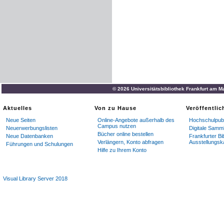
© 2026 Universitätsbibliothek Frankfurt am M
Aktuelles
Von zu Hause
Veröffentli
Neue Seiten
Online-Angebote außerhalb des
Hochschulpubl
Campus nutzen
Neuerwerbungslisten
Digitale Samm
Bücher online bestellen
Neue Datenbanken
Frankfurter Bi
Verlängern, Konto abfragen
Ausstellungsk
Führungen und Schulungen
Hilfe zu Ihrem Konto
Visual Library Server 2018