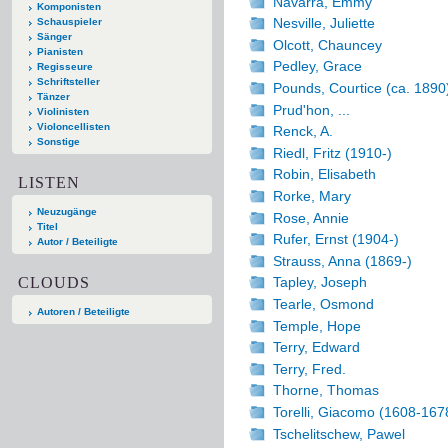
Navarra, Emmy
Komponisten
Nesville, Juliette
Schauspieler
Sänger
Olcott, Chauncey
Pianisten
Pedley, Grace
Regisseure
Schriftsteller
Pounds, Courtice (ca. 1890
Tänzer
Prud'hon, ...
Violinisten
Violoncellisten
Renck, A.
Sonstige
Riedl, Fritz (1910-)
Robin, Elisabeth
LISTEN
Rorke, Mary
Neuzugänge
Rose, Annie
Titel
Rufer, Ernst (1904-)
Autor / Beteiligte
Strauss, Anna (1869-)
CLOUDS
Tapley, Joseph
Tearle, Osmond
Autoren / Beteiligte
Temple, Hope
Terry, Edward
Terry, Fred.
Thorne, Thomas
Torelli, Giacomo (1608-167
Tschelitschew, Pawel