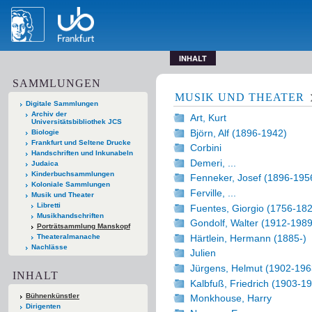
INHALT
SAMMLUNGEN
MUSIK UND THEATER
Digitale Sammlungen
Archiv der
Art, Kurt
Universitätsbibliothek JCS
Björn, Alf (1896-1942)
Biologie
Frankfurt und Seltene Drucke
Corbini
Handschriften und Inkunabeln
Demeri, ...
Judaica
Kinderbuchsammlungen
Fenneker, Josef (1896-195
Koloniale Sammlungen
Ferville, ...
Musik und Theater
Libretti
Fuentes, Giorgio (1756-18
Musikhandschriften
Gondolf, Walter (1912-1989
Porträtsammlung Manskopf
Härtlein, Hermann (1885-)
Theateralmanache
Nachlässe
Julien
Jürgens, Helmut (1902-196
INHALT
Kalbfuß, Friedrich (1903-1
Bühnenkünstler
Monkhouse, Harry
Dirigenten