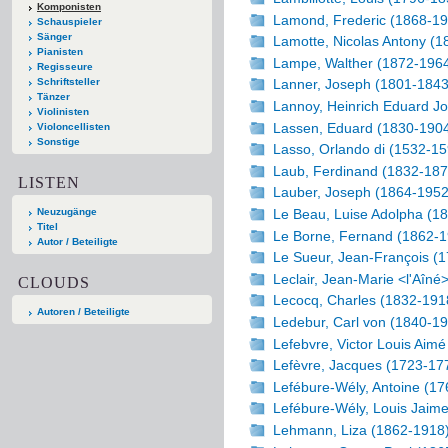
Komponisten
Lamond, Frederic (1868-19
Schauspieler
Sänger
Lamotte, Nicolas Antony (1
Pianisten
Lampe, Walther (1872-196
Regisseure
Schriftsteller
Lanner, Joseph (1801-1843
Tänzer
Lannoy, Heinrich Eduard J
Violinisten
Lassen, Eduard (1830-190
Violoncellisten
Sonstige
Lasso, Orlando di (1532-15
Laub, Ferdinand (1832-187
LISTEN
Lauber, Joseph (1864-1952
Neuzugänge
Le Beau, Luise Adolpha (1
Titel
Le Borne, Fernand (1862-1
Autor / Beteiligte
Le Sueur, Jean-François (
Leclair, Jean-Marie <l'Aîné
CLOUDS
Lecocq, Charles (1832-191
Autoren / Beteiligte
Ledebur, Carl von (1840-1
Lefebvre, Victor Louis Aim
Lefèvre, Jacques (1723-17
Lefébure-Wély, Antoine (1
Lefébure-Wély, Louis Jaime
Lehmann, Liza (1862-1918