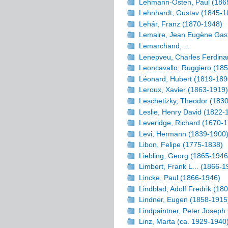
Lehmann-Osten, Paul (186
Lehnhardt, Gustav (1845-1
Lehár, Franz (1870-1948)
Lemaire, Jean Eugène Gas
Lemarchand, ...
Lenepveu, Charles Ferdina
Leoncavallo, Ruggiero (18
Léonard, Hubert (1819-189
Leroux, Xavier (1863-1919)
Leschetizky, Theodor (183
Leslie, Henry David (1822-
Leveridge, Richard (1670-
Levi, Hermann (1839-1900
Libon, Felipe (1775-1838)
Liebling, Georg (1865-1946
Limbert, Frank L... (1866-1
Lincke, Paul (1866-1946)
Lindblad, Adolf Fredrik (18
Lindner, Eugen (1858-1915
Lindpaintner, Peter Joseph
Linz, Marta (ca. 1929-1940