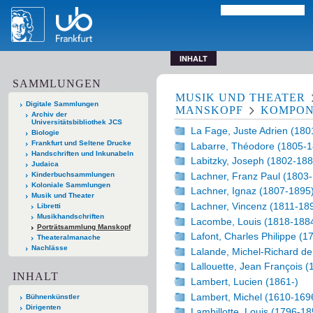
INHALT
SAMMLUNGEN
MUSIK UND THEATER
Digitale Sammlungen
MANSKOPF
KOMPON
Archiv der
Universitätsbibliothek JCS
La Fage, Juste Adrien (180
Biologie
Frankfurt und Seltene Drucke
Labarre, Théodore (1805-1
Handschriften und Inkunabeln
Labitzky, Joseph (1802-188
Judaica
Lachner, Franz Paul (1803
Kinderbuchsammlungen
Koloniale Sammlungen
Lachner, Ignaz (1807-1895
Musik und Theater
Lachner, Vincenz (1811-18
Libretti
Musikhandschriften
Lacombe, Louis (1818-188
Porträtsammlung Manskopf
Lafont, Charles Philippe (
Theateralmanache
Nachlässe
Lalande, Michel-Richard d
Lallouette, Jean François 
INHALT
Lambert, Lucien (1861-)
Lambert, Michel (1610-169
Bühnenkünstler
Dirigenten
Lambillotte, Louis (1796-18