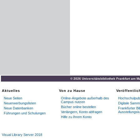
© 2026 Universitätsbibliothek Frankfurt am M
Aktuelles
Von zu Hause
Veröffentli
Neue Seiten
Online-Angebote außerhalb des
Hochschulpubl
Campus nutzen
Neuerwerbungslisten
Digitale Samm
Bücher online bestellen
Neue Datenbanken
Frankfurter Bi
Verlängern, Konto abfragen
Ausstellungsk
Führungen und Schulungen
Hilfe zu Ihrem Konto
Visual Library Server 2018